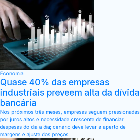
Economia
Quase 40% das empresas
industriais preveem alta da dívida
bancária
Nos próximos três meses, empresas seguem pressionadas
por juros altos e necessidade crescente de financiar
despesas do dia a dia; cenário deve levar a aperto de
margens e ajuste dos preços