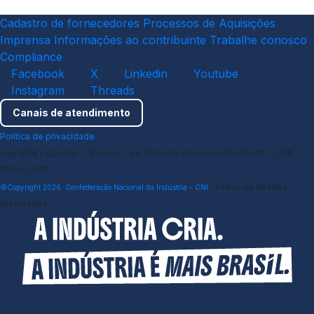
Cadastro de fornecedores
Processos de Aquisições
Imprensa
Informações ao contribuinte
Trabalhe conosco
Compliance
Facebook
X
Linkedin
Youtube
Instagram
Threads
Canais de atendimento
Política de privacidade
SBN - Quadra 1 - Bloco C - Ed. Roberto Simonsen Brasília/DF - CEP
Sede
70040-903
Todos os direitos
©Copyright 2026. Confederação Nacional da Indústria - CNI.
reservados.