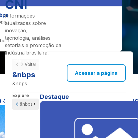
CNI
bps
Informações
bps
atualizadas sobre
inovação,
tecnologia, análises
bel 1
setoriais e promoção da
indústria brasileira.
Voltar
Acessar a página
&nbps
&nbps
Explore
Destaque
acelerar a presença feminina na alta lideran
&nbps