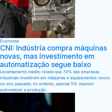
Economia
CNI: Indústria compra máquinas
novas, mas investimento em
automatização segue baixo
Levantamento inédito revela que 74% das empresas
industriais investiram em máquinas e equipamentos novos
no ano passado; no entanto, apenas 5% visavam
automatizar a produção